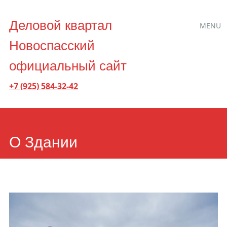
Main
Skip
Деловой квартал
MENU
to
menu
Новоспасский
content
официальный сайт
+7 (925) 584-32-42
О Здании